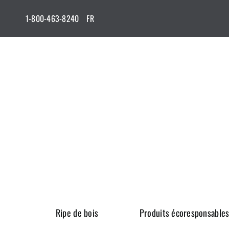
Passer
1-800-463-8240
FR
au
contenu
Ripe de bois
Produits écoresponsable