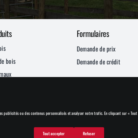
duits
Formulaires
ois
Demande de prix
de bois
Demande de crédit
imaux
neurs de litière
ourbes et mélange de sol
talles
s publicités ou des contenus personnalisés et analyser notre trafic. En cliquant sur « Tout
Tout accepter
Refuser
ion de
SV2 Marketing inc.