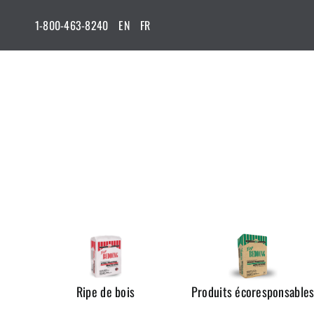
Passer
1-800-463-8240
EN
FR
au
contenu
Ripe de bois
Produits écoresponsable