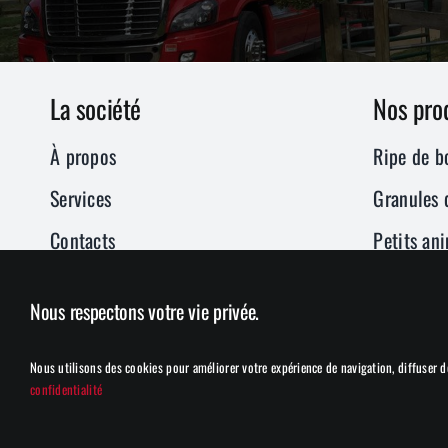
La société
Nos pro
À propos
Ripe de b
Services
Granules 
Contacts
Petits an
Condition
Nous respectons votre vie privée.
Paillis, t
Tapis de s
Nous utilisons des cookies pour améliorer votre expérience de navigation, diffuser de
confidentialité
© - 2025 | Top Bedding | Tous droits réservés | Une créat