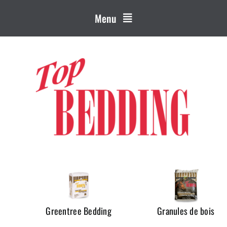
Menu
s
Greentree Bedding
Granules de bois