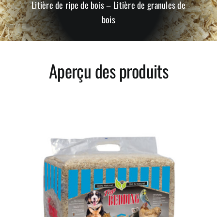
Litière de ripe de bois – Litière de granules de
bois
Petits animaux
Conditionneurs de litière
Aperçu des produits
Paillis, tourbes et mélange de sol
Tapis de stalles
Greentree Bedding LLC.