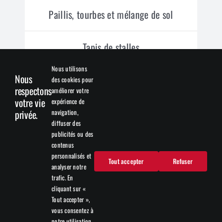
Paillis, tourbes et mélange de sol
Tapis de stalles
Nous utilisons
Nous
des cookies pour
Formulaires
respectons
améliorer votre
votre vie
expérience de
navigation,
privée.
Demande de prix
diffuser des
publicités ou des
contenus
Demande de crédit
personnalisés et
Tout accepter
Refuser
analyser notre
trafic. En
Suivre Top Bedding
cliquant sur «
Tout accepter »,
vous consentez à
notre utilisation