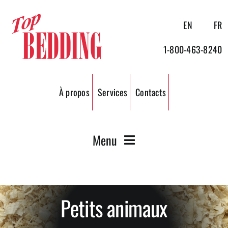
Passer
au
EN
FR
contenu
1-800-463-8240
À propos
Services
Contacts
Menu
Ripe de bois
Petits animaux
Granules de bois