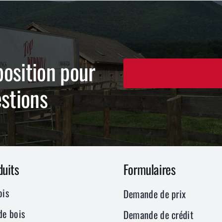
osition pour
estions
duits
Formulaires
ois
Demande de prix
de bois
Demande de crédit