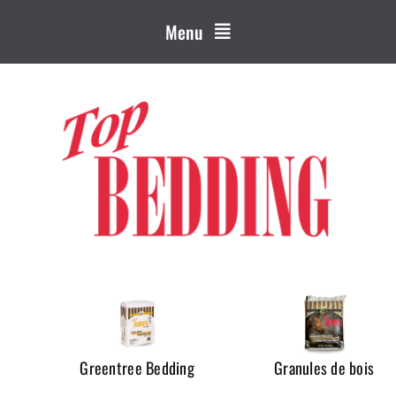
Menu
s
Greentree Bedding
Granules de bois