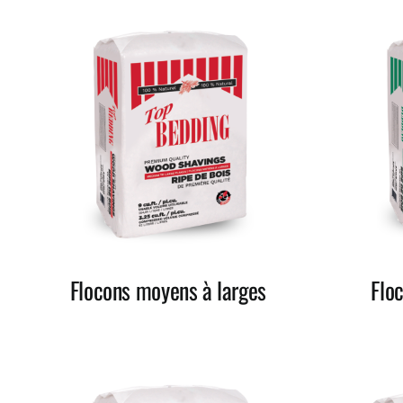
Flocons moyens à larges
Flo