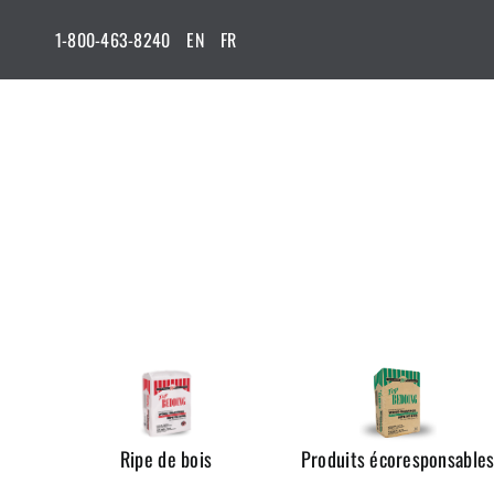
Passer
1-800-463-8240
EN
FR
au
contenu
Ripe de bois
Produits écoresponsable