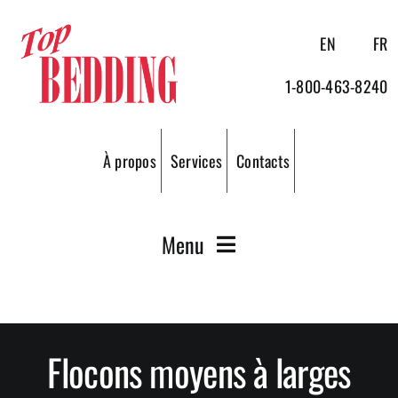
Passer
au
EN
FR
contenu
1-800-463-8240
À propos
Services
Contacts
Menu
Ripe de bois
Flocons moyens à larges
Granules de bois