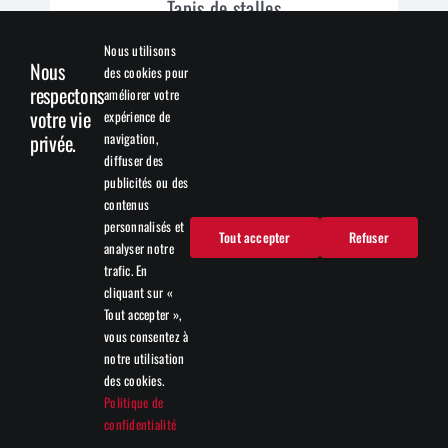
Tapis de stalles
Nous utilisons
Nous
des cookies pour
Formulaires
respectons
améliorer votre
votre vie
expérience de
navigation,
privée.
Demande de prix
diffuser des
publicités ou des
contenus
Demande de crédit
personnalisés et
Tout accepter
Refuser
analyser notre
trafic. En
Suivre Top Bedding
cliquant sur «
Tout accepter »,
vous consentez à
notre utilisation
des cookies.
© - 2025 | Top Bedding | Tous droits réservés |
Politique de
confidentialité
Une création de
SV2 Marketing inc.