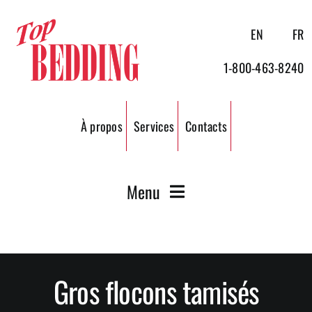
Passer
au
EN
FR
contenu
1-800-463-8240
À propos
Services
Contacts
Menu
Ripe de bois
Gros flocons tamisés
Granules de bois