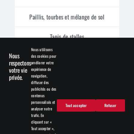
Paillis, tourbes et mélange de sol
Tapis de stalles
Nous utilisons
Nous
des cookies pour
Formulaires
respectons
améliorer votre
votre vie
expérience de
navigation,
privée.
Demande de prix
diffuser des
publicités ou des
contenus
Demande de crédit
personnalisés et
Tout accepter
Refuser
analyser notre
trafic. En
Suivre Top Bedding
cliquant sur «
Tout accepter »,